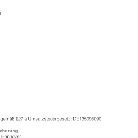
H
r gemäß §27 a Umsatzsteuergesetz: DE135095090
icherung
V Hannover