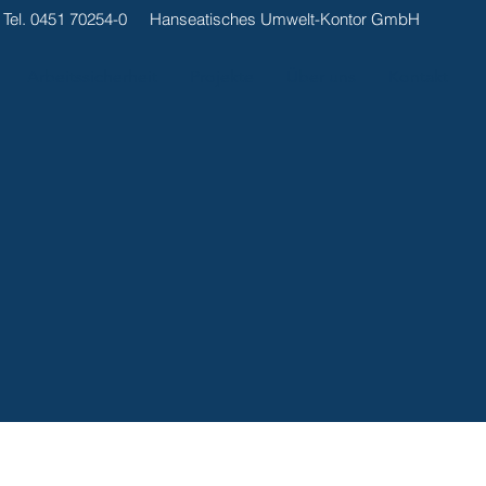
Tel. 0451 70254-0
Hanseatisches Umwelt-Kontor GmbH
Arbeitssicherheit
Projekte
Über uns
Kontakt