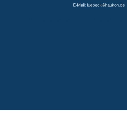
E-Mail:
luebeck@haukon.de
START
Gebäudeschadstoffe
Bauen & Umwelt