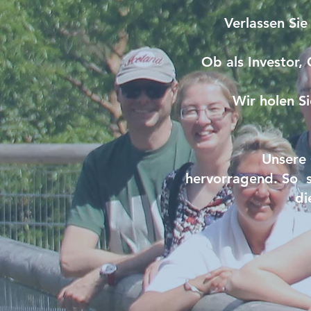
Verlassen Sie
Ob als Investor,
Wir holen S
Unsere 
hervorragend. So s
di