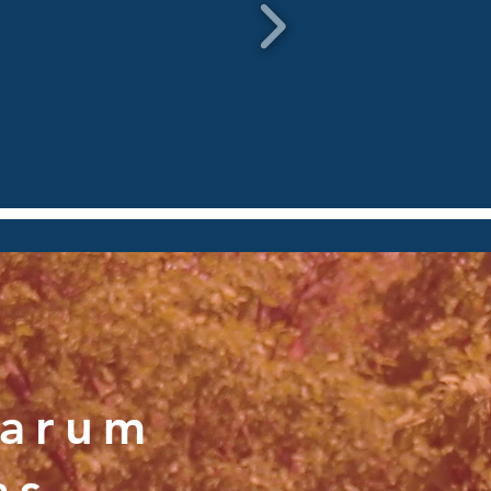
arum
as