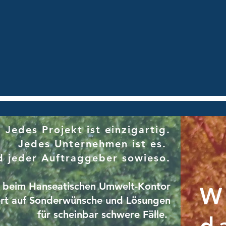
Jedes Projekt ist einzigartig.
Jedes Unternehmen ist es.
d jeder Auftraggeber sowieso.
 beim Hanseatischen Umwelt-Kontor
W
iert auf Sonderwünsche und Lösungen
für scheinbar schwere Fälle.
d