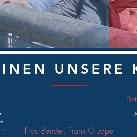
EINEN UNSERE
Bet
r
„
en
Frau Bender, Frank Gruppe
ch