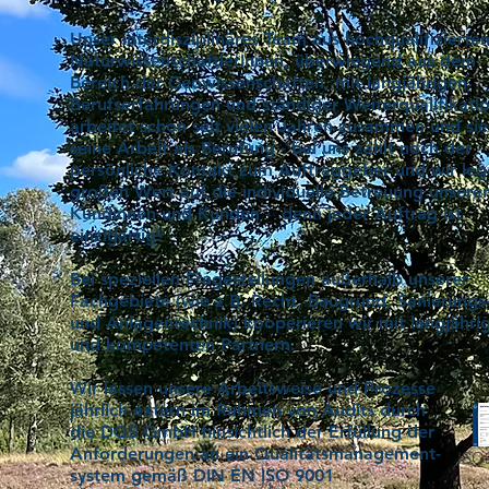
Unser interdisziplinäres Team aus hochqualifizierte
NaturwissenschaftlerInnen, überwiegend aus dem
Bereich der Geowissenschaften, mit langjährigen
Berufserfahrungen und ständiger Weiterqualifikati
arbeitet schon seit vielen Jahren zusammen und sie
seine Arbeit als Berufung - bei uns zählt noch der
persönliche Kontakt zum Auftraggeber und wir leg
großen Wert auf die individuelle Betreuung unserer
Kundinnen und Kunden - denn jeder Auftrag ist
einzigartig!
Bei speziellen Fragestellungen außerhalb unserer
Fachgebiete (wie z.B. Recht, Baugrund, Sanierungs
und Anlagentechnik) kooperieren wir mit langjähri
und kompetenten Partnern.
Wir lassen unsere Arbeitsweise und Prozesse
jährlich extern im Rahmen von Audits durch
die DQS GmbH hinsichtlich der Erfüllung der
Anforderungen an ein Qualitätsmanagement-
ISO
system gemäß DIN EN ISO 9001