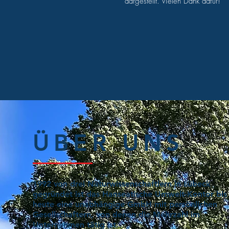
dargestellt. Vielen Dank dafür!"
ÜBER UNS
1992 von drei Naturwissenschaftlern in Lübeck
gegründet ist das Hanseatische Umwelt-Kontor bis
heute eine unabhängige GmbH mit persönlichen
Gesellschaftern, von denen die Mehrzahl im
Unternehmen tätig ist.