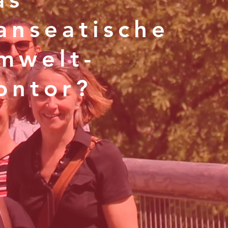
anseatische
mwelt-
ontor?