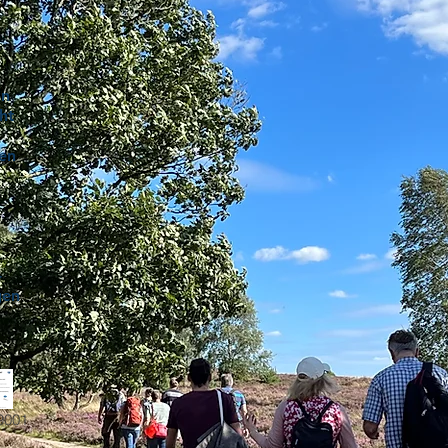
n
on
ht
en
-
gen
9001