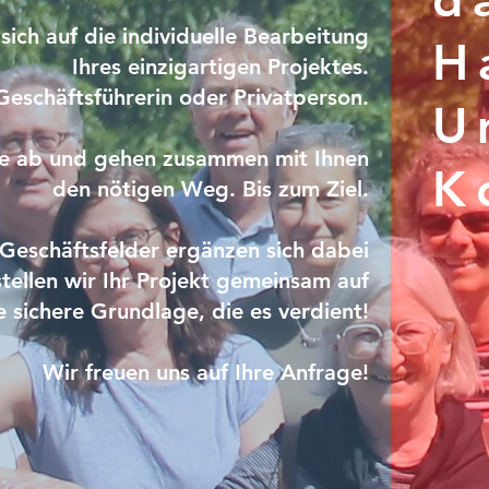
 sich auf die individuelle Bearbeitung
H
Ihres einzigartigen Projektes.
 Geschäftsführerin oder Privatperson.
U
ie ab und gehen zusammen mit Ihnen
K
den nötigen Weg. Bis zum Ziel.
Geschäftsfelder ergänzen sich dabei
tellen wir Ihr Projekt gemeinsam auf
e sichere Grundlage, die es verdient!
Wir freuen uns auf Ihre Anfrage!