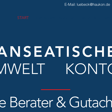
E-Mail:
luebeck@haukon.de
START
Gebäudeschadstoffe
Bauen & Umwelt
ANSEATISCH
MWELT KONT
re Berater & Gutach